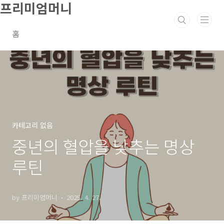
프리미엄머니
본문 바로가기
홈
카테고리 없음
중년의 혈압을 낮추는 명상
루틴
by 프리미엄머니
2025. 4. 27.