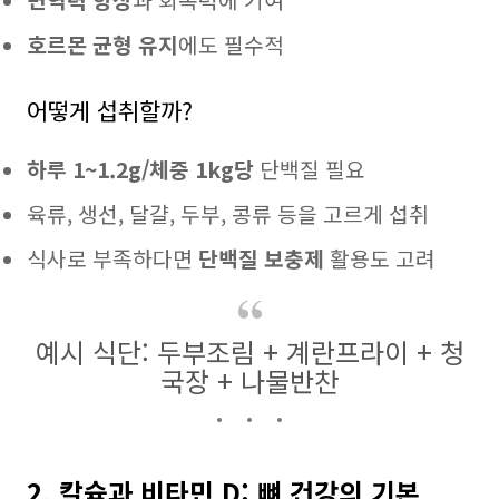
면역력 향상
과 회복력에 기여
호르몬 균형 유지
에도 필수적
어떻게 섭취할까?
하루 1~1.2g/체중 1kg당
단백질 필요
육류, 생선, 달걀, 두부, 콩류 등을 고르게 섭취
식사로 부족하다면
단백질 보충제
활용도 고려
예시 식단: 두부조림 + 계란프라이 + 청
국장 + 나물반찬
2. 칼슘과 비타민 D: 뼈 건강의 기본