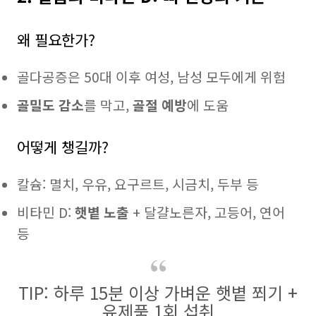
왜 필요한가?
골다공증은 50대 이후 여성, 남성 모두에게 위험
골밀도 감소
를 막고,
골절 예방
에 도움
어떻게 챙길까?
칼슘: 멸치, 우유, 요구르트, 시금치, 두부 등
비타민 D:
햇볕 노출
+ 달걀노른자, 고등어, 연어
등
TIP: 하루 15분 이상 가벼운 햇볕 쬐기 +
유제품 1회 섭취