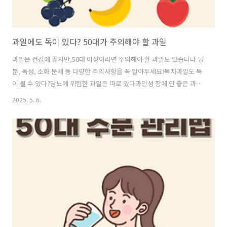
과일에도 독이 있다? 50대가 주의해야 할 과일
과일은 건강에 좋지만,50대 이상이라면 주의해야 할 과일도 있습니다.당
분, 독성, 소화 문제 등 다양한 주의사항을 꼭 알아두세요!목차과일도 독
이 될 수 있다?당뇨에 위험한 과일은 따로 있다과민성 장에 안 좋은 과일
은?약과 상극인 과일, 조심하세요건강하게 과일 먹는 똑똑한 방법 1. 과
2025. 5. 6.
일도 독이 될 수 있다?"과일=건강"이라는 공식은 무조건 맞지 않습니다.
특히 50대 이후에는 체내 대사 기능이 떨어지면서,일부 과일이 오히려
몸에 독이 될 수 있어요. 대표적으로 덜 익은 감은 '타닌'이라는 성분이
많아소화불량과 변비를 유발할 수 있습니다.또 복숭아나 키위처럼 알레
르기를일으킬 수 있는 과일도 있어, 주의가 필요해요. '과일이니까 괜찮
겠지'라는 생각은 금물!특히 위장 기능이 약해진 중장년층은본인 몸 상태
에 맞..