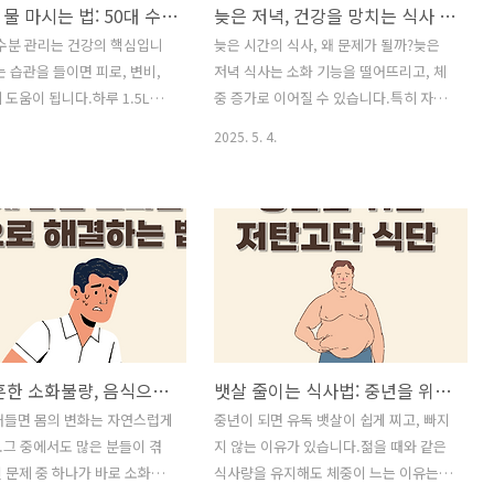
건강하게 물 마시는 법: 50대 수분 관리법
늦은 저녁, 건강을 망치는 식사 습관
 수분 관리는 건강의 핵심입니
늦은 시간의 식사, 왜 문제가 될까?늦은
는 습관을 들이면 피로, 변비,
저녁 식사는 소화 기능을 떨어뜨리고, 체
 도움이 됩니다.하루 1.5L를
중 증가로 이어질 수 있습니다.특히 자정
세요!나이 들수록 물이 더 중
전후에 음식을 섭취하면 신체 리듬이 흐
2025. 5. 4.
유언제, 얼마나 마셔야 할까?
트러집니다.몸은 휴식을 준비하는 시간인
맞는 물 마시는 습관수분 섭취
데, 음식이 들어오면 소화기관은 쉬지 못
 생기는 문제들물을 더 맛있
합니다.살이 찌는 가장 쉬운 습관야식은
럽게 마시는 방법1. 나이 들수
대부분 고열량, 고지방 음식입니다.라면,
 중요해지는 이유50대 이후에
치킨, 피자 같은 메뉴는 잠들기 전 체지방
분량이 줄어들고,갈증을 느끼
으로 쌓이기 쉽습니다.또한 야식 후 바로
약해집니다.젊었을 땐 물을 안
누우면 역류성 식도염 위험도 커집니다.
았던 것 같지만,나이가 들면
수면의 질도 떨어진다포만감은 수면을 방
 곧 건강 문제로 이어질 수 있
해합니다.속이 더부룩하거나 속 쓰림이
50대에 흔한 소화불량, 음식으로 해결하는 법
뱃살 줄이는 식사법: 중년을 위한 저탄고단 식단
 몸의 약 60%가 수분으로 구성
생기면 깊은 잠에 들기 어렵습니다.결국,
이는 혈액순환, 체온 조절, 신
수면 부족은 다음 날 피로와 집중력 저하
어들면 몸의 변화는 자연스럽게
중년이 되면 유독 뱃살이 쉽게 찌고, 빠지
 직결됩니다. 하지만 나이가
로 이어집니다. 밤이 되면 식욕이 커지는
그 중에서도 많은 분들이 겪
지 않는 이유가 있습니다.젊을 때와 같은
 기능이 저하되며,물을 통한
이유야간에는 스트레스 해소를 위해 단
 문제 중 하나가 바로 소화불
식사량을 유지해도 체중이 느는 이유는기