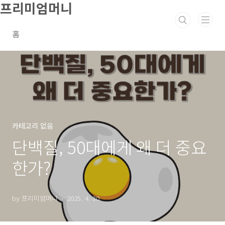
프리미엄머니
본문 바로가기
홈
카테고리 없음
단백질, 50대에게 왜 더 중요
한가?
by 프리미엄머니
2025. 4. 30.