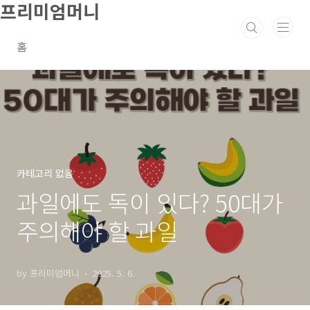
프리미엄머니
본문 바로가기
홈
카테고리 없음
과일에도 독이 있다? 50대가
주의해야 할 과일
by 프리미엄머니
2025. 5. 6.